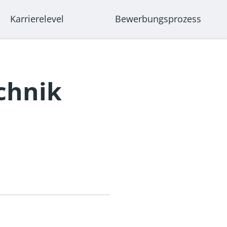
Karriere­level
Bewerbungsprozess
chnik