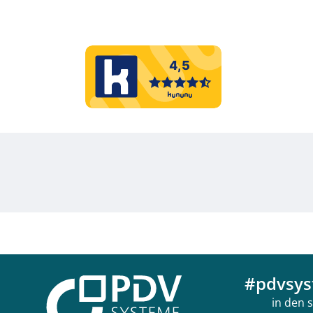
#pdvsys
in den 