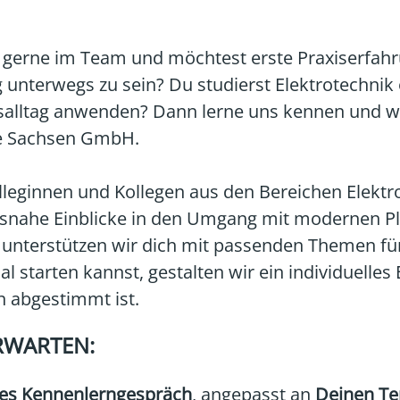
est gerne im Team und möchtest erste Praxiserf
ig unterwegs zu sein? Du studierst Elektrotechni
ufsalltag anwenden? Dann lerne uns kennen und 
me Sachsen GmbH.
lleginnen und Kollegen aus den Bereichen Elekt
axisnahe Einblicke in den Umgang mit modernen 
nterstützen wir dich mit passenden Themen für 
 starten kannst, gestalten wir ein individuelles
n abgestimmt ist.
RWARTEN:
tes Kennenlerngespräch
, angepasst an
Deinen Te