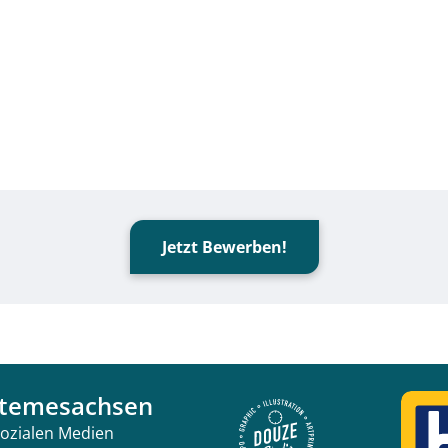
Jetzt Bewerben!
temesachsen
sozialen Medien